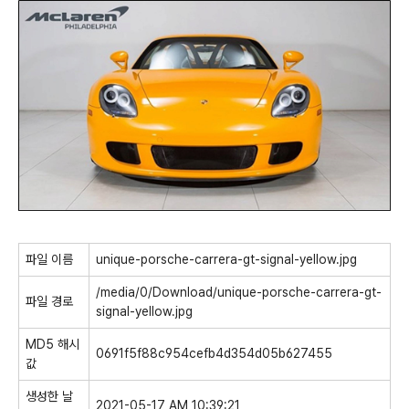
파일 이름
unique-porsche-carrera-gt-signal-yellow.jpg
/media/0/Download/unique-porsche-carrera-gt-
파일 경로
signal-yellow.jpg
MD5 해시
0691f5f88c954cefb4d354d05b627455
값
생성한 날
2021-05-17 AM 10:39:21