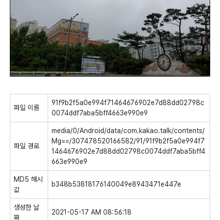
91f9b2f5a0e994f71464676902e7d88dd02798c
파일 이름
0074ddf7aba5bff4663e990e9
media/0/Android/data/com.kakao.talk/contents/
Mg==/307478520166582/91/91f9b2f5a0e994f7
파일 경로
1464676902e7d88dd02798c0074ddf7aba5bff4
663e990e9
MD5 해시
b348b53818176140049e8943471e447e
값
생성한 날
2021-05-17 AM 08:56:18
짜