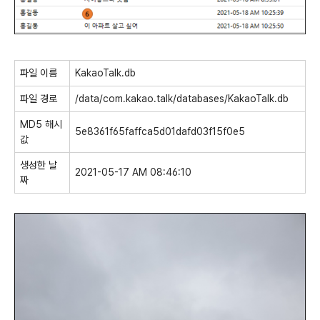
파일 이름
KakaoTalk.db
파일 경로
/data/com.kakao.talk/databases/KakaoTalk.db
MD5 해시
5e8361f65faffca5d01dafd03f15f0e5
값
생성한 날
2021-05-17 AM 08:46:10
짜