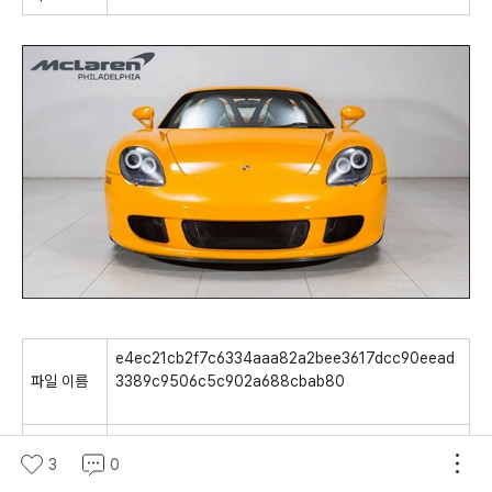
e4ec21cb2f7c6334aaa82a2bee3617dcc90eead
파일 이름
3389c9506c5c902a688cbab80
media/0/Android/data/com.kakao.talk/contents/
3
0
Mg==/307478520166582/e4/e4ec21cb2f7c633
파일 경로
4aaa82a2bee3617dcc90eead3389c9506c5c90