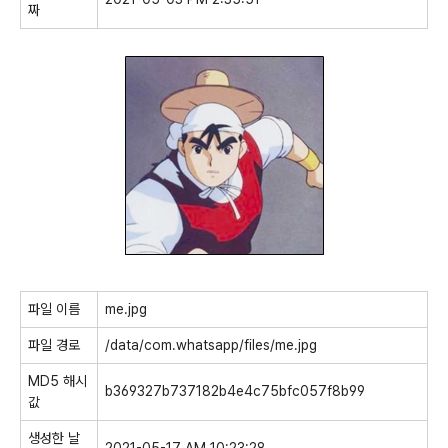
짜
파일 이름
me.jpg
파일 경로
/data/com.whatsapp/files/me.jpg
MD5 해시
b369327b737182b4e4c75bfc057f8b99
값
생성한 날