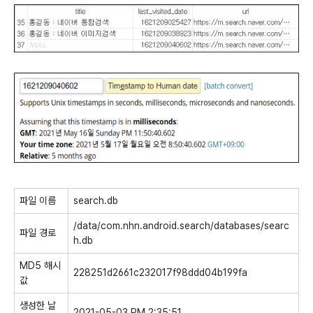
파일 이름
search.db
/data/com.nhn.android.search/databases/searc
파일 경로
h.db
MD5 해시
228251d2661c232017f98ddd04b199fa
값
생성한 날
2021-05-03 PM 2:35:51