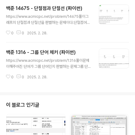
백준 14675 - 단절점과 단절선 (파이썬)
글 내용
https://www.acmicpc.net/problem/14675풀이그
래프의 단절점과 단절선을 판별하는 문제이다.단절점어떤
정점을 제거했을 때 그래프가 여러 개의 컴포넌트로 나뉘
0
0
2025. 2. 28.
는 정점단절선어떤 간선을 제거했을 때 그래프가 여러 개
의 컴포넌트로 나뉘는 간선트리의 간선을 입력받아 입접
리스트를 구성한다.N = int(input())adj = [[] for _ in ra
백준 1316 - 그룹 단어 체커 (파이썬)
nge(N + 1)]for _ in range(N - 1) : u, v = map(int, in
글 내용
put().split()) adj[u - 1].append(v - 1) adj[v - 1].ap
https://www.acmicpc.net/problem/1316풀이문제
pend(u - 1)단절점을 판별한다.for _ in range(Q) : t, k
이해주어진 단어가 그룹 단어인지 판별하는 문제그룹 단어
= map(int, input().split())..
란, 단어에서 연속적으로 나타나는 문자만 허용되는 단어
0
0
2025. 2. 28.
예시) aabb → O예시) ababa → X (b가 다시 등장)알고
리즘 동작count 변수를 선언하여 그룹 단어 개수를 저장a
rr의 각 단어에 대해 아래 과정 수행check 리스트를 통해
서 알파벳 26개의 방문 여부를 저장한다.prev 변수를 사
용해서 이전 문자를 저장하여 비교각 문자 w를 순회하며,
이 블로그 인기글
prev가 w가 다르면 이미 나온 문자면 그룹 단어가 아님아
니라면, check 배열에 방문을 표시하고, prev 값을 현재
문자로 업데이트 진행한다.중간에 break 없이 끝까지 검
사되면 그룹 단어이다.시간 복잡도 분석각 단어를..