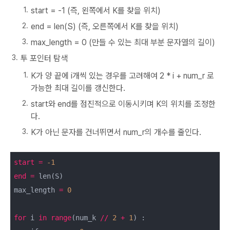
start = -1 (즉, 왼쪽에서 K를 찾을 위치)
end = len(S) (즉, 오른쪽에서 K를 찾을 위치)
max_length = 0 (만들 수 있는 최대 부분 문자열의 길이)
투 포인터 탐색
K가 양 끝에 i개씩 있는 경우를 고려해여 2 * i + num_r 로
가능한 최대 길이를 갱신한다.
start와 end를 점진적으로 이동시키며 K의 위치를 조정한
다.
K가 아닌 문자를 건너뛰면서 num_r의 개수를 줄인다.
start
=
-1
end
=
 len(S)

max_length 
=
0
for
 i 
in
range
(num_k 
/
/
2
+
1
) :
