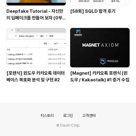
Deepfake Tutorial - 자신만
[58회] SQLD 합격 후기
의 딥페이크를 만들어 보자 (0부
터 100까지)
[포렌식] 윈도우 카카오톡 데이터
[Magnet] 카카오톡 포렌식 (윈
베이스 복호화 분석 및 구현 #2
도우 / Kakaotalk) #1 증거 수집
의안내
티스토리
로그인
고객센터
© Daum Corp.