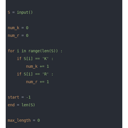
S
 = 
input()
num_k
 = 
0
num_r
 = 
0
for
i in range(len(S)) :
if
S[i] == 'K' :
num_k
+= 1
if
S[i] == 'R' :
num_r
+= 1
start
 = 
-1
end
 = 
len(S)
max_length
 = 
0