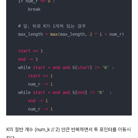
    if num_r 
=
=
0
 :

        break

    # 앞, 뒤로 K가 i개씩 있는 경우

    max_length 
=
max
(max_length, 
2
*
 i 
+
 num_r) 

start
+
=
1
end
-
=
1
    while 
start
<
end
and
 S[
start
] 
!=
'K'
 :

start
+
=
1
        num_r 
-
=
1
    while 
start
<
end
and
 S[
end
] 
!=
'K'
  :

end
-
=
1
        num_r 
-
=
1
K의 절반 개수 (num_k // 2) 만큰 반복하면서 투 포인터를 이동시