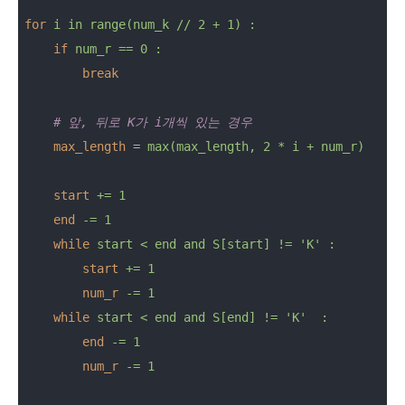
for
i in range(num_k // 2 + 1) :
if
num_r == 0 :
break
    # 앞, 뒤로 K가 i개씩 있는 경우
max_length
 = 
max(max_length, 2 * i + num_r) 
start
+= 1
end
-= 1
while
start < end and S[start] != 'K' :
start
+= 1
num_r
-= 1
while
start < end and S[end] != 'K'  :
end
-= 1
num_r
-= 1