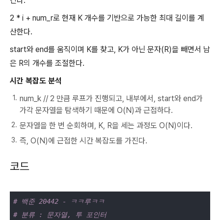
킨다.
2 * i + num_r로 현재 K 개수를 기반으로 가능한 최대 길이를 계
산한다.
start와 end를 움직이며 K를 찾고, K가 아닌 문자(R)을 빼면서 남
은 R의 개수를 조절한다.
시간 복잡도 분석
num_k // 2 만큼 루프가 진행되고, 내부에서, start와 end가
가각 문자열을 탐색하기 때문에 O(N)과 근접하다.
문자열을 한 번 순회하며, K, R을 세는 과정도 O(N)이다.
즉, O(N)에 근접한 시간 복잡도를 가진다.
코드
# 백준 20442 - ㅋㅋ루ㅋㅋ
# 분류 : 문자열, 투 포인터