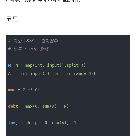
나눠주는
공평한 분배 전략
이 필요하다.
코드
# 백준 2878 - 캔디캔디
# 분류 : 이분 탐색
M,
N = map(int, input().split())
A
 = 
[int(input()) for _ in range(N)]
mod
 = 
2 ** 64
debt
 = 
max(0, sum(A) - M)
low,
high, p = 0, max(A), -1