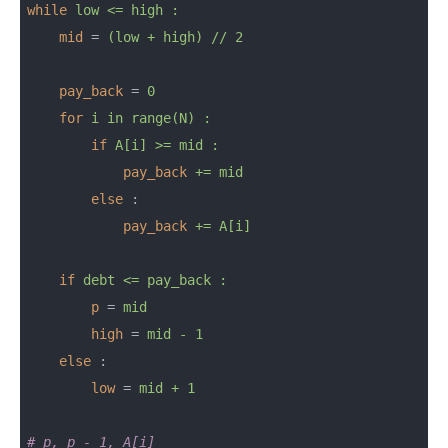
while
low <= high :
mid
 = 
(low + high) // 2
pay_back
 = 
0
for
i in range(N) :
if
A[i] >= mid :
pay_back
+= mid
else
 :
pay_back
+= A[i]
if
debt <= pay_back :
p
 = 
mid
high
 = 
mid - 1
else
 :
low
 = 
mid + 1
# p, p - 1, A[i]