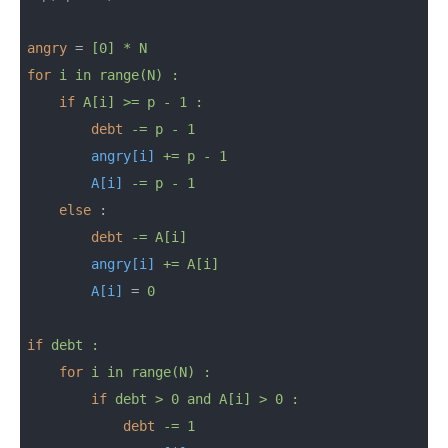
angry
 = 
[0] * N
for
i in range(N) :
if
A[i] >= p - 1 :
debt
-= p - 1
angry[i]
+= p - 1
A[i]
-= p - 1
else
 :
debt
-= A[i]
angry[i]
+= A[i]
A[i]
 = 
0
if
debt :
for
i in range(N) :
if
debt > 0 and A[i] > 0 :
debt
-= 1