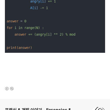
angry[i]
+= 1
A[i]
-= 1
answer
 = 
0
for
i in range(N) :
answer
+= (angry[i] ** 2) % mod
print(answer)
(새창열림)
로그 정보
포렌식 & 개발 이야기 - Forensics &