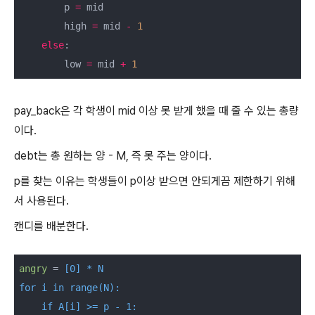
        p 
=
 mid

        high 
=
 mid 
-
1
else
:

        low 
=
 mid 
+
1
pay_back은 각 학생이 mid 이상 못 받게 했을 때 줄 수 있는 총량
이다.
debt는 총 원하는 양 - M, 즉 못 주는 양이다.
p를 찾는 이유는 학생들이 p이상 받으면 안되게끔 제한하기 위해
서 사용된다.
캔디를 배분한다.
angry
 =
 [0] * N

for i in range(N):

    if A[i] >= p - 1:
