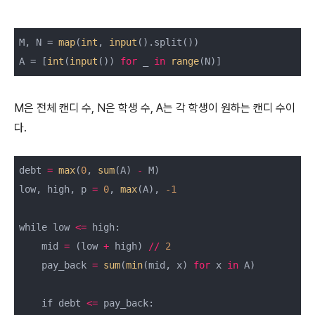
M, N = 
map
(
int
, 
input
().split())

A = [
int
(
input
()) 
for
 _ 
in
range
M은 전체 캔디 수, N은 학생 수, A는 각 학생이 원하는 캔디 수이
다.
debt 
=
max
(
0
, 
sum
(A) 
-
 M)

low, high, p 
=
0
, 
max
(A), 
-1
while low 
<=
 high:

    mid 
=
 (low 
+
 high) 
/
/
2
    pay_back 
=
sum
(
min
(mid, x) 
for
 x 
in
 A)

    if debt 
<=
 pay_back:
