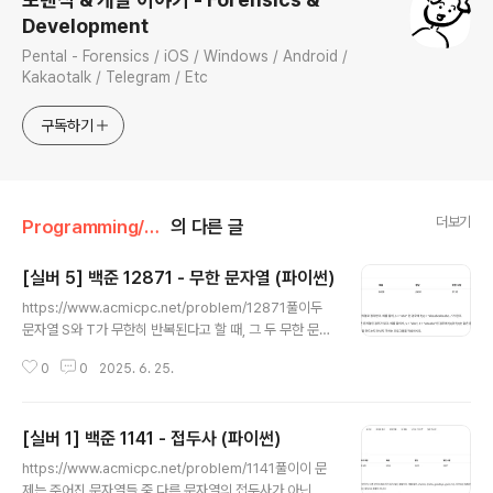
Development
Pental - Forensics / iOS / Windows / Android /
Kakaotalk / Telegram / Etc
구독하기
더보기
Programming/백준
의 다른 글
[실버 5] 백준 12871 - 무한 문자열 (파이썬)
글 내용
https://www.acmicpc.net/problem/12871풀이두
문자열 S와 T가 무한히 반복된다고 할 때, 그 두 무한 문자
열이 같은지 확인하는 문제이다.S = ‘abab’이고 T = ‘ab
0
0
2025. 6. 25.
abab’면 무한히 반복하면 둘 다 “abababababab…” 같
은 문자열이 된다면 1을 출력하고 아니면 0을 출력한다.결
국 핵심 아이디어는 문자열의 기본 단위를 구해서 비교하
[실버 1] 백준 1141 - 접두사 (파이썬)
는 것이다.def find_basis(s): ...find_basis함수는 문자
글 내용
열 s의 반복되는 최소 단위를 찾아준다.예를 들어서 abab
https://www.acmicpc.net/problem/1141풀이이 문
가 들어가면 ab를 반환하고, aaaa 가 들어가면 a를 반환
제는 주어진 문자열들 중 다른 문자열의 접두사가 아닌 문