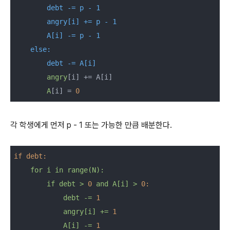
        debt -= p - 1

        angry[i] += p - 1

        A[i] -= p - 1

    else:

        debt -= A[i]
angry
[i] += A[i]

A
[i] = 
0
각 학생에게 먼저 p - 1 또는 가능한 만큼 배분한다.
if debt:
for
i
in
range(N):
if
debt
>
0
and
A[i]
>
0:
debt
-=
1
angry[i]
+=
1
A[i]
-=
1