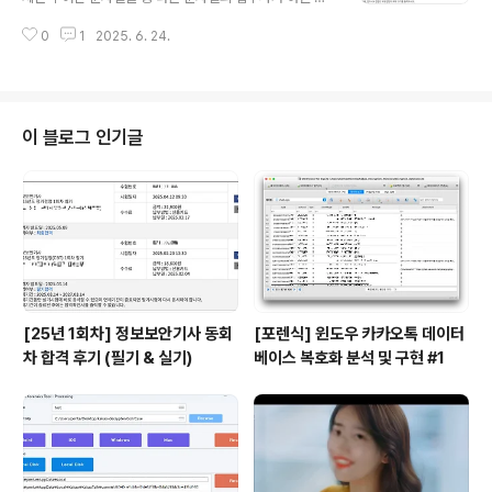
한다.작동 방식은 다음과 같다.문자열 길이의 약수들을 기
자열의 개수를 세는 것이다.N = int(input())S = [input()
준으로 자른다.해당 길이로 자른 모든 조각이 동일한지 확
0
1
2025. 6. 24.
for _ in range(N)]S = list(set(S)) # 중복 제거먼저 문
인한다.동일하면 그것..
자열 개수 N을 입력받고, 문자열 리스트 S를 구성한 뒤 se
t()을 이용해 중복 문자열을 제거한다.prefix = [False] *
Nprefix[i]는 S[i]가 다른 문자열의 접두사인지 여부를 저
장하는 배열이다.for i in range(len(S)) : for j in range
이 블로그 인기글
(len(S)) : if i == j : continue if len(S[i]) >..
[25년 1회차] 정보보안기사 동회
[포렌식] 윈도우 카카오톡 데이터
차 합격 후기 (필기 & 실기)
베이스 복호화 분석 및 구현 #1