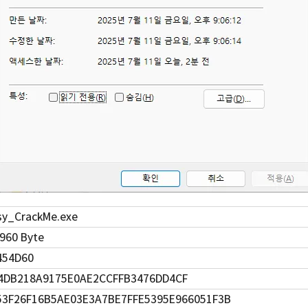
sy_CrackMe.exe
,960 Byte
454D60
4DB218A9175E0AE2CCFFB3476DD4CF
53F26F16B5AE03E3A7BE7FFE5395E966051F3B