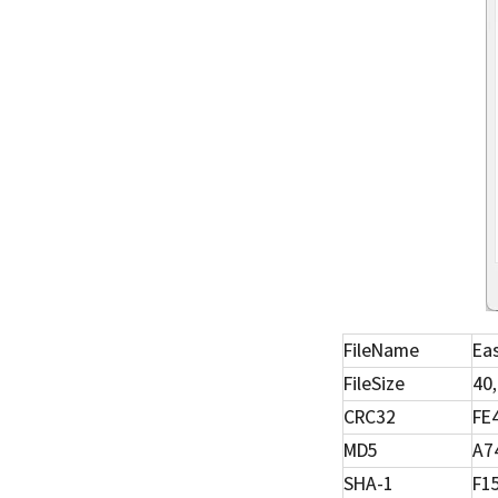
FileName
Ea
FileSize
40
CRC32
FE
MD5
A7
SHA-1
F1