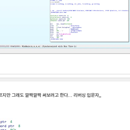
모르지만 그래도 깔짝깔짝 써보려고 한다… 리버싱 입문자,,