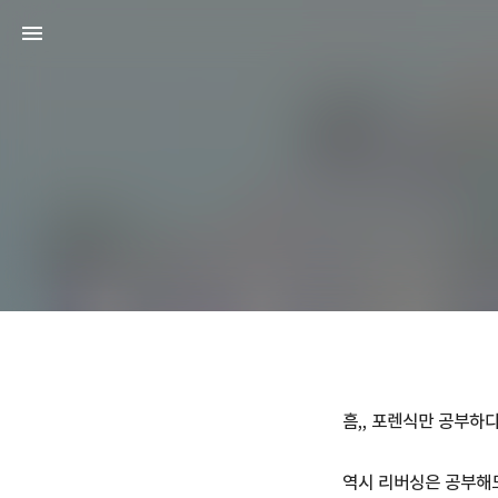
흠,, 포렌식만 공부하다
역시 리버싱은 공부해도