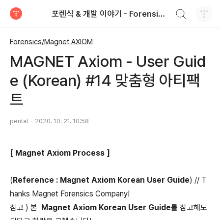
검색하기
포렌식 & 개발 이야기 - Forensics & Development
티스토리
Forensics/Magnet AXIOM
MAGNET Axiom - User Guid
e (Korean) #14 맞춤형 아티팩
트
pental
2020. 10. 21. 10:58
[ Magnet Axiom Process ]
(
Reference : Magnet Axiom Korean User Guide
) // T
hanks Magnet Forensics Company!
참고 ) 본
Magnet Axiom Korean User Guide
를 참고해도