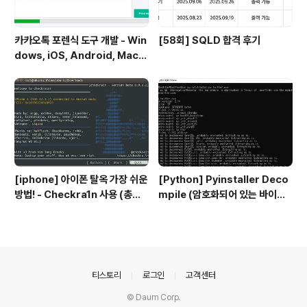
카카오톡 포렌식 도구 개발 - Win
[58회] SQLD 합격 후기
dows, iOS, Android, Mac
운영체제 카카오톡 디비 복호화
[iphone] 아이폰 탈옥 가장 쉬운
[Python] Pyinstaller Deco
방법! - Checkra1n 사용 (총정
mpile (암호화되어 있는 바이너
리 / 맥os 필요 X)
리 디컴파일)
의안내
티스토리
로그인
고객센터
© Daum Corp.