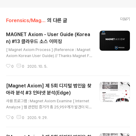
더보기
Forensics/Magnet AXIOM
의 다른 글
MAGNET Axiom - User Guide (Korea
n) #13 클라우드 소스 이미징
글 내용
[ Magnet Axiom Process ] (Reference : Magnet
Axiom Korean User Guide) // Thanks Magnet Fo
rensics Company! 참고 ) 본 Magnet Axiom Korea
0
0
2020. 10. 5.
n User Guide를 참고해도 된다고 허락을 구했습니다! A
XIOM Process의 클라우드 증거 소스를 선택할 때 대상
의 로그인 정보를 사용하여 다양한 클라우드 기반 플랫폼
[Magnet Axiom] 제 5회 디지털 범인을 찾
에서 증거를 얻을 수 있습니다. 일부 플랫폼에서는 Magn
et AXIOM 가 스캔 중 발견하거나 자체적으로 생성하는
아라 분석 #3 인터넷 분석(Edge)
글 내용
인증 토큰을 사용하여 대상의 계정에 로그인할 수도 있습
사용 프로그램 : Magnet Axiom Examine [ Internet
니다. Magnet AXIOM Cloud의 서비스가 지원하는 것
Analyze ] 웹 관련된 증거가 총 25,959개가 발견이 되었
은 다음과 같습니다. Apple Box.com DropBox IMA
다. 먼저 Edge 브라우저를 사용한 증거에 대해서 분석을
P..
0
0
2020. 9. 29.
시작한다. [ Edge / Internet Explorer 10-11] 먼저 다
운로드된 기록을 확인한다. 다운로드 기록을 보게 되면 총
5개의 다운로드 흔적을 발견할 수 있는데, 시스템에 악영