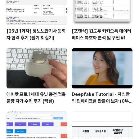
자료의 사전 유출경로 및 범인의 단서..
[25년 1회차] 정보보안기사 동회
[포렌식] 윈도우 카카오톡 데이터
차 합격 후기 (필기 & 실기)
베이스 복호화 분석 및 구현 #1
에어팟 프로 1세대 유닛 충전 접촉
Deepfake Tutorial - 자신만
불량 자가 수리 후기 (빡쎔)
의 딥페이크를 만들어 보자 (0부
터 100까지)