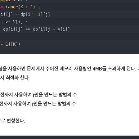
in
range
(K + 
1
) :
     dp[i][j] = dp[i - 
1
][j]
 j >= V[i] :
            dp[i][j] += dp[i][j - V[i]]
 - 
1
][K])
블을 사용하면 문제에서 주어진 메모리 사용량인 4MB를 초과하게 된다. 
용해서 최적화 한다.
전 동전까지 사용하여 j원을 만드는 방법의 수
재 동전까지 사용하여 j원을 만드는 방법의 수
로 변형한다.