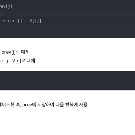
rev[j]
]:
[j] += curr[j - V[i]]
는 prev[j]로 대체
curr[j - V[i]]로 대체
업데이트한 후, prev에 저장하여 다음 반복에 사용