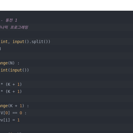
 - 동전 1
이나믹 프로그래밍
(
int
, 
input
().split())
N
ange
(N) :
 
int
(
input
())
 * (K + 
1
)
 * (K + 
1
)
ange
(K + 
1
) :
 V[
0
] == 
0
 :
    prev[i] = 
1