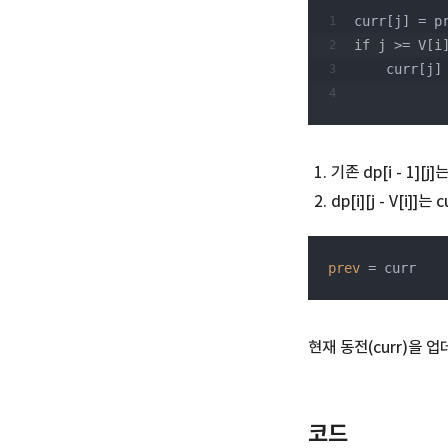
curr[j] = p
if j >= V[i
    curr
기존 dp[i - 1][j]
dp[i][j - V[i]]는 
prev
현재 동전(curr)을 
코드