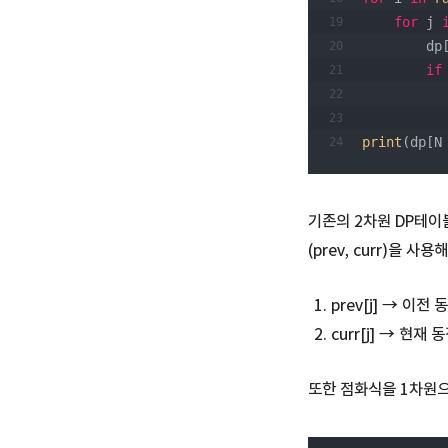
for
 j 
   
if
print
(dp[N
기존의 2차원 DP테이
(prev, curr)을 사
prev[j] → 이
curr[j] → 현
또한 점화식을 1차원으