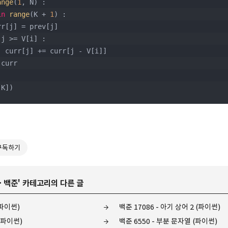
ange
(
1
, N) :
in
range
(K + 
1
) :
    curr[j] = prev[j]
 j >= V[i] :
            curr[j] += curr[j - V[i]]
= curr
[K])
구독하기
>
백준
' 카테고리의 다른 글
(파이썬)
백준 17086 - 아기 상어 2 (파이썬)
 (파이썬)
백준 6550 - 부분 문자열 (파이썬)