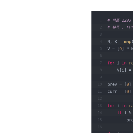
# 백준 2293
# 분류 : 다
N, K = 
map
V = [
0
] * 
for
 i 
in
r
    V[i] =
prev = [
0
]
curr = [
0
]
for
 i 
in
r
if
 i %
    