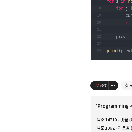
for
 i 
in
r
for
 j 
    
if
    prev 
print
(prev
공감
'
Programming
백준 14719 - 빗물 
백준 1062 - 가르침