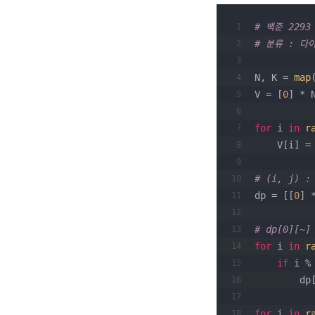
# 백준 2293
# 분류 : 다
N, K = 
map
V = [
0
] * 
for
 i 
in
r
    V[i] =
# (i, j)
dp = [[
0
] 
# dp[0][~]
for
 i 
in
r
if
 i %
        dp
for
 i 
in
r