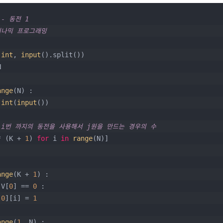
 - 동전 1
이나믹 프로그래밍
(
int
, 
input
().split())
N
ange
(N) :
 
int
(
input
())
 : i번 까지의 동전을 사용해서 j원을 만드는 경우의 수
* (K + 
1
) 
for
 i 
in
range
(N)]
ange
(K + 
1
) :
 V[
0
] == 
0
 :
[
0
][i] = 
1
ange
(
1
, N) :