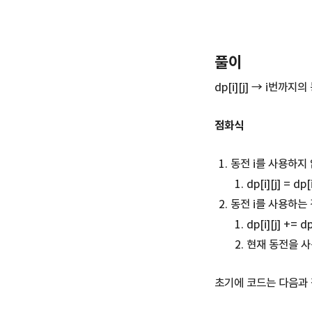
풀이
dp[i][j] → i번까
점화식
동전 i를 사용하지
dp[i][j] = dp[i
동전 i를 사용하는
dp[i][j] += dp[
현재 동전을 사
초기에 코드는 다음과 