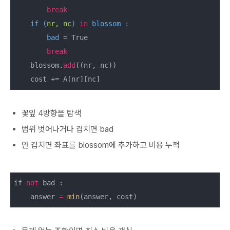
break
if
 (
nr, nc
) 
in
 blossom :

        bad
 = True

break
    blossom.
add
((nr, nc))

꽃잎 4방향을 탐색
범위 벗어나거나 겹치면 bad
안 겹치면 좌표를 blossom에 추가하고 비용 누적
if 
not
 bad :

    answer 
=
min