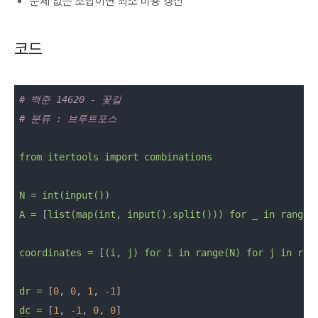
문제 없는 조합이면 최소 비용 갱신
코드
# 백준 14620 - 꽃길
# 분류 : 브루트포스
from
itertools
import
combinations
N
=
int(input())
A
=
 [
list(map(int
, 
input().split()))
for
_
in
range(
coordinates
=
 [
(i
, 
j)
for
i
in
range(N)
for
j
in
ran
dr
=
 [
0
, 
0
, 
1
, 
-1
dc
=
 [
1
, 
-1
, 
0
, 
0