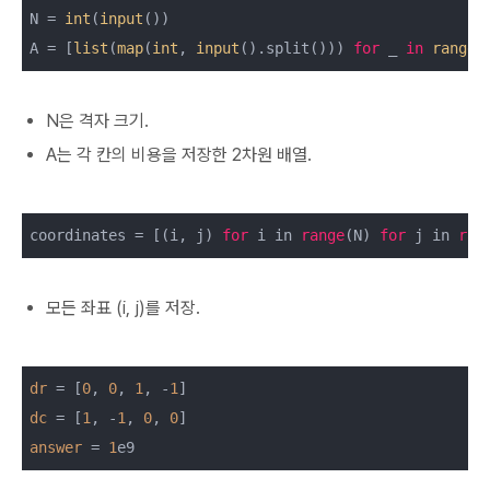
N = 
int
(
input
())

A = [
list
(
map
(
int
, 
input
().split())) 
for
 _ 
in
range
N은 격자 크기.
A는 각 칸의 비용을 저장한 2차원 배열.
coordinates = [(i, j) 
for
 i in 
range
(N) 
for
 j in 
ran
모든 좌표 (i, j)를 저장.
dr
 = [
0
, 
0
, 
1
, -
1
dc
 = [
1
, -
1
, 
0
, 
0
answer
 = 
1