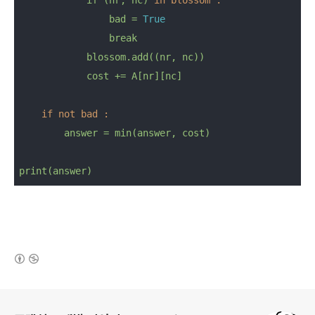
if
(nr,
nc)
in blossom :
bad
=
True
break
blossom.add((nr,
nc))
cost
+=
A[nr][nc]
if not bad :
answer
=
min(answer,
cost)
print(answer)
(새창열림)
로그 정보