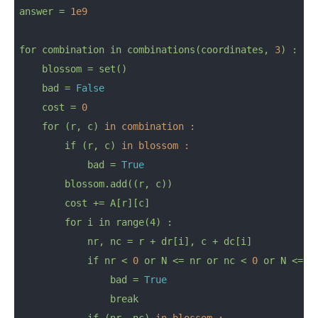
answer
=
1e9
for
combination
in
combinations(coordinates,
3
)
:
blossom
=
set()
bad
=
False
cost
=
0
for
(r,
c)
in combination :
if
(r,
c)
in blossom :
bad
=
True
blossom.add((r,
c))
cost
+=
A[r][c]
for
i
in
range(4)
:
nr,
nc
=
r
+
dr[i],
c
+
dc[i]
if
nr
<
0
or
N
<=
nr
or
nc
<
0
or
N
<=
n
bad
=
True
break