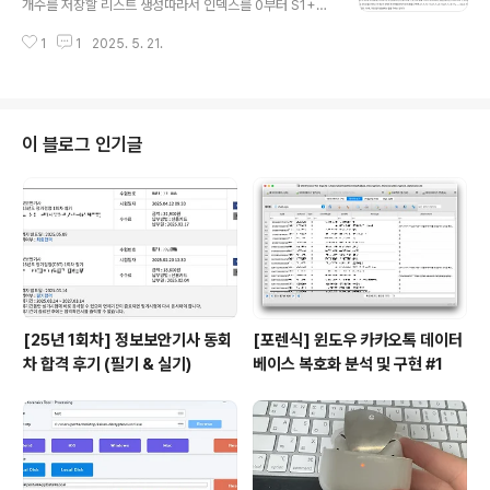
개수를 저장할 리스트 생성따라서 인덱스를 0부터 S1+S
대신 set으로 바꾸면 in 검사 속도가 O(n) → O(1)로 줄어
2+S3까지 만들고, 각 인덱스에 해당 합이 나오는 횟수를
성능 향상 가능def dfs(r, c, k, used): if k ==..
1
1
2025. 5. 21.
저장한다.count = [0] * (S1 + S2 + S3 + 1)최대 합은
S1 + S2 + S3이고, 최소 합은 3이다.모든 주사위 눈 조합
의 합을 카운트for i in range(1, S1 + 1): for j in range
(1, S2 + 1): for k in range(1, S3 + 1): count[i + j +
k] += 13중 for문을 돌며 각 눈의 합을 구하고, 그 합의 개
이 블로그 인기글
수를 증가시킨다.가장 자주 나온 합을 찾기max_val = -1
who = -1for i in..
[25년 1회차] 정보보안기사 동회
[포렌식] 윈도우 카카오톡 데이터
차 합격 후기 (필기 & 실기)
베이스 복호화 분석 및 구현 #1