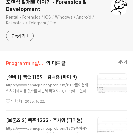
포렌식 & 개발 이야기 - Forensics &
Development
Pental - Forensics / iOS / Windows / Android /
Kakaotalk / Telegram / Etc
구독하기
더보기
Programming/백준
의 다른 글
[실버 1] 백준 1189 - 컴백홈 (파이썬)
글 내용
https://www.acmicpc.net/problem/1189풀이현재
위치에서 이동 횟수를 세면서 목적지 (0, C-1)에 도달하는
모든 경로의 수를 세는 문제.단, 정확히 K칸 이동한 경로만
1
1
2025. 5. 22.
유효함.이동은 상하좌우 가능하며, T는 막힌 칸이므로 이
동 불가.시작 위치는 (R-1, 0) 여기가 ‘집’.목표 위치는 (0,
C-1) 여기가 ‘학교’.DFS로 이동 경로를 탐색하면서 K-1번
[브론즈 2] 백준 1233 - 주사위 (파이썬)
이동해야 하며, 마지막 위치가 (0, C-1)일 때만 카운트한
글 내용
다.방문 체크는 used 리스트로 관리한다.백트래킹으로 이
https://www.acmicpc.net/problem/1233풀이합의
전 경로로 되돌아가 다른 경로 탐색을 계속used를 리스트