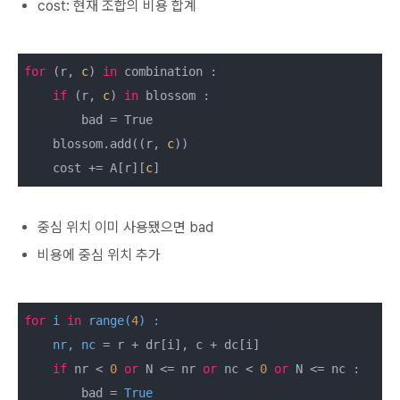
cost: 현재 조합의 비용 합계
for
 (r, 
c
) 
in
 combination :

if
 (r, 
c
) 
in
 blossom :

        bad = True

    blossom.add((r, 
c
))

    cost += A[r][
c
중심 위치 이미 사용됐으면 bad
비용에 중심 위치 추가
for
 i 
in
range
(
4
) :

    nr, nc
 = r + dr[i], c + dc[i]

if
 nr < 
0
or
 N <= nr 
or
 nc < 
0
or
 N <= nc :

        bad = 
True
