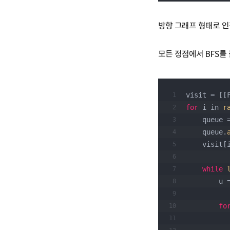
방향 그래프 형태로 인
모든 정점에서 BFS를
visit = [[
for
 i in 
r
    queue 
    queue.
    visi
while
    
fo