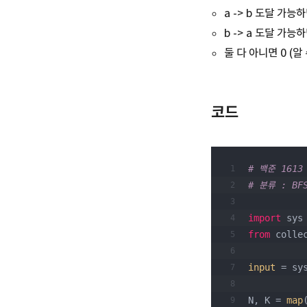
a -> b 도달 가능하
b -> a 도달 가능하
둘 다 아니면 0 (알
코드
# 백준 1613
# 분류 : BF
import
 sys
from
 colle
input
 = sy
N, K = 
map