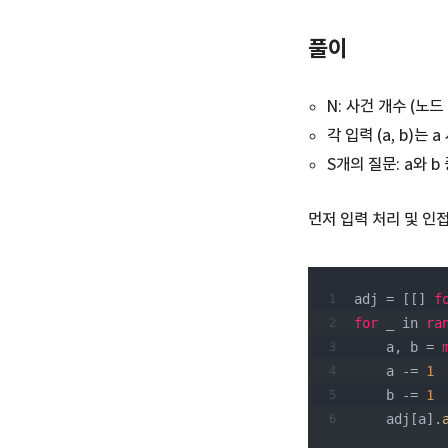
풀이
N: 사건 개수 (노드
각 입력 (a, b)
S개의 질문: a와 
먼저 입력 처리 및 인
adj = [[] 
f
for
 _ in 
ra
    a, b = 
    a -= 
1
    b -= 
1
    adj[a].