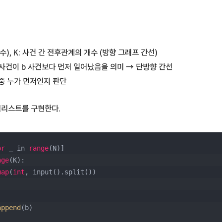
 수), K: 사건 간 전후관계의 개수 (방향 그래프 간선)
는 a 사건이 b 사건보다 먼저 일어났음을 의미 → 단방향 간선
b 중 누가 먼저인지 판단
접리스트를 구현한다.
or
 _ in 
range
(N)]
nge
(K):
map
(
int
, input().split())
append
(b)