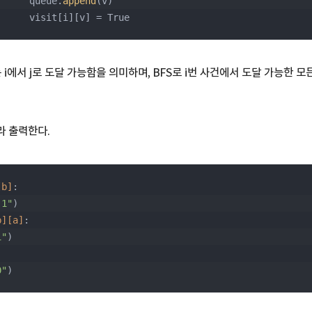
                queue.
append
(v)
                visit[i][v] = True
True 는 i에서 j로 도달 가능함을 의미하며, BFS로 i번 사건에서 도달 가능한 모
라 출력한다.
[b]
:
-1"
)
b]
[a]
:
1"
)
0"
)