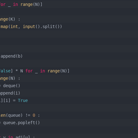
for
 _ 
in
range
(N)]
ange
(K) :
 
map
(
int
, 
input
().split())
a].append(b)
False
] * N 
for
 _ 
in
range
(N)]
ange
(N) :
e = deque()
e.append(i)
t[i][i] = 
True
len
(queue) != 
0
 :
     u = queue.popleft()
r
 v 
in
 adj[u] :