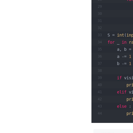
S = 
int
(
in
for
 _ 
in
r
    a, b =
    a -= 
1
    b -= 
1
if
 vis
pr
elif
 v
pr
else
 :
pr