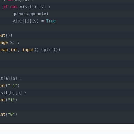
if
not
 visit[i][v] :
                queue.append(v)
                visit[i][v] = 
True
put
())
ange
(S) :
 
map
(
int
, 
input
().split())
it[a][b] :
int
(
"-1"
)
isit[b][a] :
int
(
"1"
)
int
(
"0"
)