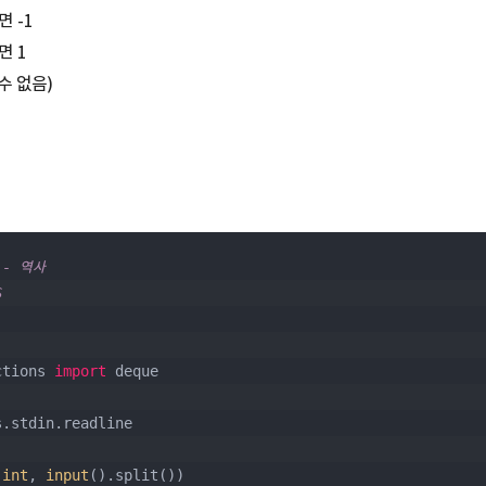
면 -1
면 1
 수 없음)
 - 역사
S
ctions 
import
 deque
s.stdin.readline
(
int
, 
input
().split())