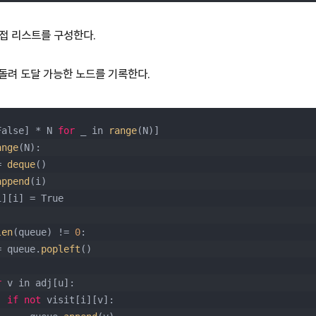
접 리스트를 구성한다.
 돌려 도달 가능한 노드를 기록한다.
False] * N 
for
 _ in 
range
(N)]
ange
(N):
= 
deque
()
append
(i)
t[i][i] = True
len
(queue) != 
0
:
    u = queue.
popleft
()
r
 v in adj[u]:
if
not
 visit[i][v]: