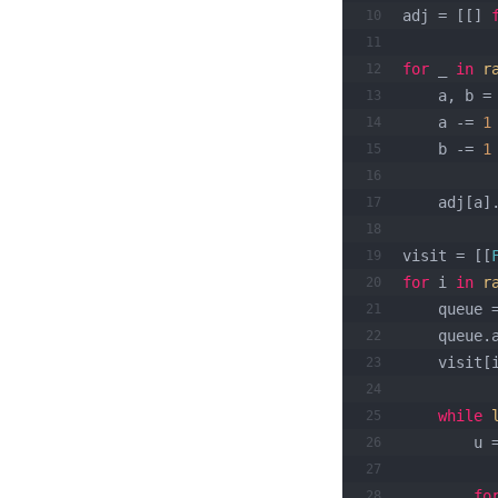
adj = [[] 
for
 _ 
in
r
    a, b =
    a -= 
1
    b -= 
1
    adj[
visit = [[
for
 i 
in
r
    queu
    queu
    visi
while
   
fo