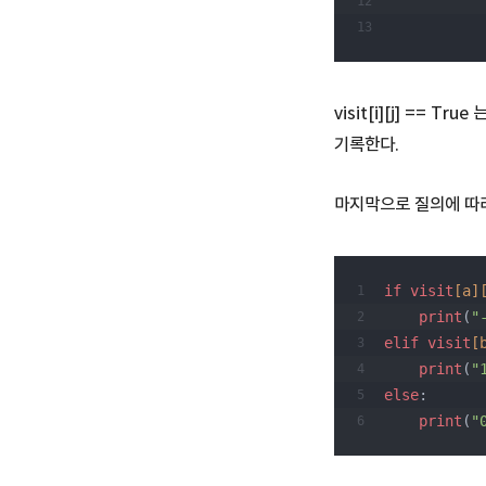
visit[i][j] == 
기록한다.
마지막으로 질의에 따
if
visit
[a]
print
(
"
elif
visit
[
print
(
"
else
:
print
(
"