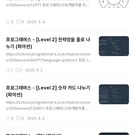
너무나도 자연스럽게 인접리스트는 무방향 그래프로 생성
s/30/lessons/12971 프로그래머스SW개발자를 위한
하고, 0-based index로 생성한다.adj = [[] for _ in ra
평가, 교육, 채용까지 Total Solution을 제공하는 개발자
nge(n)]f..
성장을 위한 베이스캠프programmers.co.kr풀이원형
작성시간
0
0
2025. 5. 4.
으로 배열된 스티커에서 서로 인접한 스티커 2개를 동시에
뜯을 수 없다.스티커를 뜯어서 점수를 얻는데, 최대로 얻을
수 있는 점수를 구하라일반 스티커 문제에서는 그냥 DP로
프로그래머스 - [Level 2] 전력망을 둘로 나
풀면되는데, 이 문제는 원형 배열을 사용하는 문제이다.즉,
누기 (파이썬)
첫 번째와 마지막 스티커가 서로 인접한다.그래서 둘 중 하
글 내용
나만 고를 수 있다.케이스를 나눠서 생각해야한다.케이스 1
https://school.programmers.co.kr/learn/course
첫번째 스티커를 선택하는 경우이 경우 마지막 스티커는
s/30/lessons/86971?language=python3 프로그래
절대 선택할 수 없다.즉 사용 가능한 범위..
머스SW개발자를 위한 평가, 교육, 채용까지 Total Soluti
작성시간
1
1
2025. 4. 2.
on을 제공하는 개발자 성장을 위한 베이스캠프program
mers.co.kr풀이BFS + 완전탐색 방식의 풀이로 작성하
였다. 각 연결을 하나씩 끊어보면서 두 전력망의 노드 수 차
프로그래머스 - [Level 2] 숫자 카드 나누기
이의 최소값을 구하는 방식이다.문제에서 요구하는 사항은
(파이썬)
하나의 연결을 끊어 전력망을 두개로 나누었을때,두 전력
글 내용
망 송전탑 개수 찾이의 최소값을 반환하는 문제이다.BFS
https://school.programmers.co.kr/learn/course
코드는 너무 단순하기 때문에 간단하게 설명하면, 하나의
s/30/lessons/135807 프로그래머스SW개발자를 위
연결 그래프에서 시작 노드 S로부터 BFS를 수행하여 연결
한 평가, 교육, 채용까지 Total Solution을 제공하는 개발
작성시간
0
0
2025. 4. 2.
된 노드의 개수를 세는 함수로 칭한다.전..
자 성장을 위한 베이스캠프programmers.co.kr풀이두
배열이 주어졌을 떄, 한 배열의 모든 수를 나누면서 다른 배
열의 어떤 수로도 나누어지지 않는 수중에서 최대값을 찾