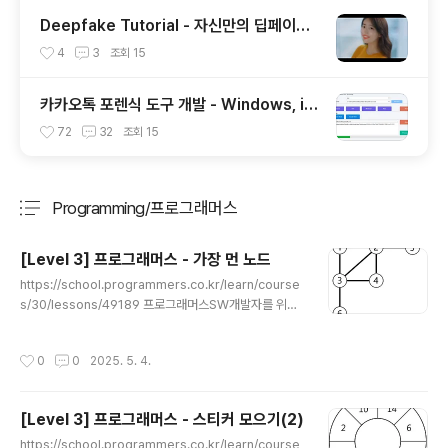
Deepfake Tutorial - 자신만의 딥페이크
를 만들어 보자 (0부터 100까지)
4
3
조회
15
카카오톡 포렌식 도구 개발 - Windows, iO
S, Android, Mac 운영체제 카카오톡 디비
72
32
조회
15
복호화
Programming/프로그래머스
분류 전체보기
주요 글 목록
[Level 3] 프로그래머스 - 가장 먼 노드
글 내용
https://school.programmers.co.kr/learn/course
s/30/lessons/49189 프로그래머스SW개발자를 위한
평가, 교육, 채용까지 Total Solution을 제공하는 개발자
성장을 위한 베이스캠프programmers.co.kr풀이노드
작성시간
0
0
2025. 5. 4.
1번부터 출발하여 최단 거리로 이동할 떄가장 멀리 있는 노
드의 개수를 구하는 문제이다.간선 수 기준이며, 모든 간선
은 양방향이다.모든 간선이 동일한 비용이기 때문에, BFS
[Level 3] 프로그래머스 - 스티커 모으기(2)
로 최단 거리를 구할 수 있다.각 노드까지의 최소 간선 수를
글 내용
구한 뒤, 가장 큰 거리 값을 갖는 노드의 개수를 세면 된다.
https://school.programmers.co.kr/learn/course