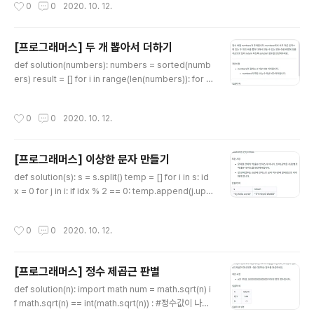
작성시간
0
0
2020. 10. 12.
다;; for i in range(len(arr1)): #arr1의 요소 2개 (2번
돈다.) for j in range(len(arr1[i)) # arr1의 요소 안의 요
소 temp.append(arr1[i][j] + arr2[i][j] result.appe
[프로그래머스] 두 개 뽑아서 더하기
nd(temp) temp = []#요소를 묶기 위해
글 내용
def solution(numbers): numbers = sorted(numb
ers) result = [] for i in range(len(numbers)): for j i
n range(i + 1, len(numbers)): result.append(num
bers[i] + numbers[j]) print(result) result = set(re
작성시간
0
0
2020. 10. 12.
sult) print(result) result = list(result) return (resul
t) 처음 시도는 result를 list로 놓고, 5번을 도는 동안, i+1
에서는 i값과 j값을 동시에 추가한다. 하지만 이 방법은 실
[프로그래머스] 이상한 문자 만들기
패로 돌아갔고, set을 미리 지정해 주어야한다. def solut
글 내용
ion(numbers): numbers = sorted(numb..
def solution(s): s = s.split() temp = [] for i in s: id
x = 0 for j in i: if idx % 2 == 0: temp.append(j.upp
er()) print(idx, j.upper()) else : temp.append(j.lo
wer()) idx += 1 temp.append(" ") temp.pop() prin
작성시간
0
0
2020. 10. 12.
t(temp) print("".join(temp)) idx를 사용해서, idx의 위
치에 맞는 문자를 대소문자로 변경해준다.
[프로그래머스] 정수 제곱근 판별
글 내용
def solution(n): import math num = math.sqrt(n) i
f math.sqrt(n) == int(math.sqrt(n)) : #정수값이 나온