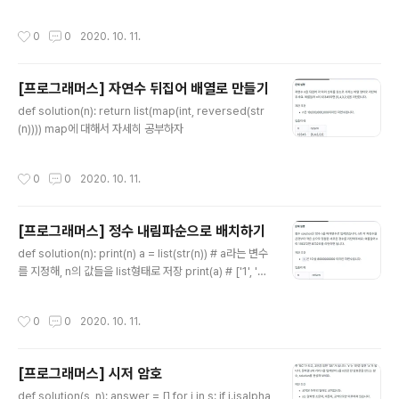
다 => 제곱근의 존재 return pow(num+1, 2) #num+1
* num+1 return -1
작성시간
0
0
2020. 10. 11.
[프로그래머스] 자연수 뒤집어 배열로 만들기
글 내용
def solution(n): return list(map(int, reversed(str
(n)))) map에 대해서 자세히 공부하자
작성시간
0
0
2020. 10. 11.
[프로그래머스] 정수 내림파순으로 배치하기
글 내용
def solution(n): print(n) a = list(str(n)) # a라는 변수
를 지정해, n의 값들을 list형태로 저장 print(a) # ['1', '1',
'8', '3', '7', '2'] intList = list(map(int, a)) #intList라는
리스트를 지정해, str형태의 원소를 int형태로 지정 print(i
작성시간
0
0
2020. 10. 11.
ntList) #[1, 1, 8, 3, 7, 2] intList.sort(reverse=True)
print(intList) #[8, 7, 3, 2, 1, 1] a = ''.join(map(str,int
List)) #join을 사용하기 위해서는 다시 str형태로 지정해
[프로그래머스] 시저 암호
야한다. return int(a)
글 내용
def solution(s, n): answer = [] for i in s: if i.isalpha