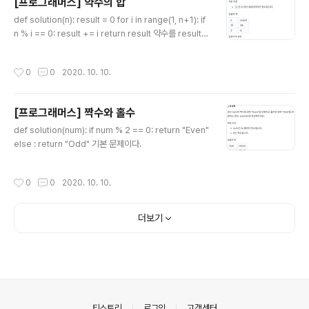
[프로그래머스] 약수의 합
있다...
글 내용
def solution(n): result = 0 for i in range(1, n+1): if
n % i == 0: result += i return result 약수를 result
에 계속 더한다.
작성시간
0
0
2020. 10. 10.
[프로그래머스] 짝수와 홀수
글 내용
def solution(num): if num % 2 == 0: return "Even"
else : return "Odd" 기본 문제이다.
작성시간
0
0
2020. 10. 10.
더보기
의안내
티스토리
로그인
고객센터