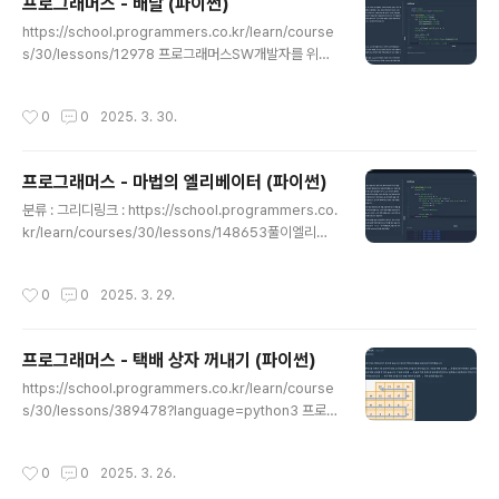
프로그래머스 - 배달 (파이썬)
는 문제이다.내가 접근한 방식은 다음과 같다.두배열 arra
글 내용
https://school.programmers.co.kr/learn/course
yA, arrayB가 주어지고,x는 arrayA의 모든 원소를 나눌
s/30/lessons/12978 프로그래머스SW개발자를 위한
수 있어야한다.x는 arrayB의 어떤 원소도 나눌 수 없어야
평가, 교육, 채용까지 Total Solution을 제공하는 개발자
한다.또는 반대로 x는 arrayB의 모든 원소를 나눌 수 있어
성장을 위한 베이스캠프programmers.co.kr 풀이N개
야한다.x는 arrayA의 어떤 원소도 나눌 수 없어야한다.fr
작성시간
0
0
2025. 3. 30.
의 마을(1번부터 N번), roads는 [마을 A, 마을 B, 걸리는
om math i..
시간] 형태의 리스트고, 음식 배달은 1번 마을에서 시작한
다.K시간 이하로 배달 가능한 마을 수를 구해야한다.1번 마
프로그래머스 - 마법의 엘리베이터 (파이썬)
을을 시작점으로 해서 모든 마을까지의 최단 거리를 구한
글 내용
다. 여기서는 다익스트라 알고리즘을 사용한다.구한 거리
분류 : 그리디링크 : https://school.programmers.co.
중에서 K이하인 마을 개수를 세면 정답이다.시간 복잡도
kr/learn/courses/30/lessons/148653풀이엘리베
분석도로수 E, 마을 수 N즉, O((N + E) Log N)코드impo
이터가 버튼을 눌러 층을 이동하는데,위층으로 1칸, 아래층
rt heapqfr..
으로 1칸 이동이 가능하고, +10, +100 등도 가능하다.목
작성시간
0
0
2025. 3. 29.
표층에서 0층으로 이동하는 최소 버튼 횟수를 구하는 문제
이다.즉, 각 자릿수를 기준으로 반올림 또는 내림하여 효율
적인 방법으로 움직이는 그리디 알고리즘 문제이다.while
프로그래머스 - 택배 상자 꺼내기 (파이썬)
storey > 0 : digit = storey % 10 next_digit = (stor
글 내용
ey // 10) % 10현재 숫자를 1의 자리부터 확인하면서, 다
https://school.programmers.co.kr/learn/course
음 자릿수가 4 이상인지 여부에 따라 반올림 할지 내릴지
s/30/lessons/389478?language=python3 프로그
결정한다.if digit > 5 or (digit..
래머스SW개발자를 위한 평가, 교육, 채용까지 Total Sol
ution을 제공하는 개발자 성장을 위한 베이스캠프progra
작성시간
0
0
2025. 3. 26.
mmers.co.kr풀이다른 사람 풀이를 보고 한숨을 쉬었던