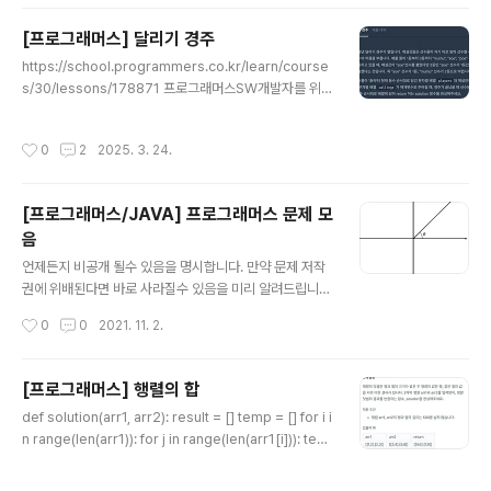
문제이다..def solution(n, w, num): m1 = num%(w*
2) m2 = ((w*2+1) - m1)%(w*2) # num 이상 n 이하
[프로그래머스] 달리기 경주
의 수들 중 2*w로 나눈 나머지가 m1,m2인 것들의 수를
글 내용
세면 된다. return len(range(num,n+1,w*2)) + len(r
https://school.programmers.co.kr/learn/course
ange(num + (m2-m1)%(w*2), n+1, w*2..
s/30/lessons/178871 프로그래머스SW개발자를 위한
평가, 교육, 채용까지 Total Solution을 제공하는 개발자
성장을 위한 베이스캠프programmers.co.kr오랜만에
작성시간
0
2
2025. 3. 24.
프로그래머스 풀이를 진행하였다..풀이이문제는 단순하게
덤볐다가 시간초과가 나는 문제이다..Python 내장 함수 in
dex는 시간 복잡도가 O(N)이기 때문에 조심해서 사용해
[프로그래머스/JAVA] 프로그래머스 문제 모
다 한다는 점을 다시한번 생각하게 되는 문제이다.처음에
음
시간 초과가 난 코드는 단순하게 index의 위치를 탐색해
글 내용
SWAP 하는 코드를 짰지만 68점 밖에 얻을 수 없었다.조
언제든지 비공개 될수 있음을 명시합니다. 만약 문제 저작
금더 시간을 효율적으로 사용하기 위해서, dictionary를
권에 위배된다면 바로 사라질수 있음을 미리 알려드립니
통해 구현을 진행하였다.기존과..
다. 문제 찾기는 해당 문제 Ctrl + F 를 통해서 검색,, 홀수
작성시간
0
0
2021. 11. 2.
의 개수 함수의 인자값으로 양의 정수 n이 주어진다. 이때,
1부터 n 이하의 수들 중 홀수의 개수를 리턴하는 함수를 구
현하시오. class Solution { public int solution(int n)
[프로그래머스] 행렬의 합
{ int answer = 0; for(int i = 1; i num2를 만족하고, 항
글 내용
def solution(arr1, arr2): result = [] temp = [] for i i
상 큰수에서 작은수를 뺍니다. class Solution { public i
n range(len(arr1)): for j in range(len(arr1[i])): tem
nt solution(int num1, int num2) { int answer = 0; a
p.append(arr1[i][j] + arr2[i][j]) result.append(te
nswer = (num1 + num2) + (num1 - num2) + (n..
mp) temp = [] return result for문에서 사실 애먹었