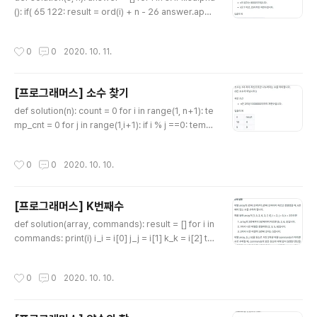
(): if( 65 122: result = ord(i) + n - 26 answer.app
end(chr(result)) else : result = ord(i) + n answer.
append(chr(result)) else: answer.append(' ') pri
작성시간
0
0
2020. 10. 11.
nt(answer) return ''.join(answer)
[프로그래머스] 소수 찾기
글 내용
def solution(n): count = 0 for i in range(1, n+1): te
mp_cnt = 0 for j in range(1,i+1): if i % j ==0: temp
_cnt +=1 if temp_cnt == 2: count += 1 return cou
nt
작성시간
0
0
2020. 10. 10.
[프로그래머스] K번째수
글 내용
def solution(array, commands): result = [] for i in
commands: print(i) i_i = i[0] j_j = i[1] k_k = i[2] te
mp = array[int(i_i)-1:int(j_j)] temp = sorted(tem
p) result.append(temp[k_k-1]) return result 그냥
작성시간
0
0
2020. 10. 10.
슬라이싱을 이용하는 문제이다. def solution(array, co
mmands): return list(map(lambda x:sorted(array
[x[0]-1:x[1]])[x[2]-1], commands)) 이렇게도 할수